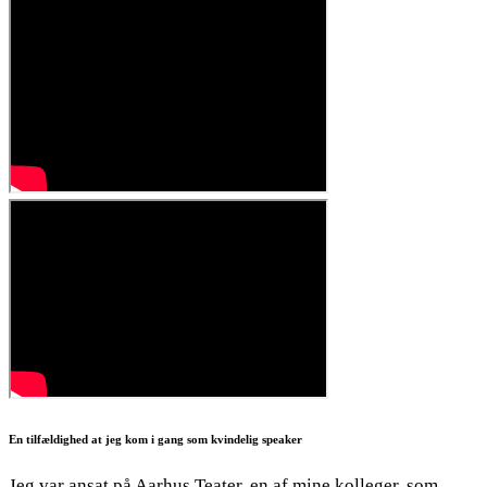
En tilfældighed at jeg kom i gang som kvindelig speaker
Jeg var ansat på Aarhus Teater, en af mine kolleger, som