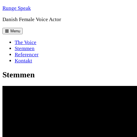
Skip
Runge Speak
to
Danish Female Voice Actor
content
Header
Menu
Menu
The Voice
Stemmen
Referencer
Kontakt
Stemmen